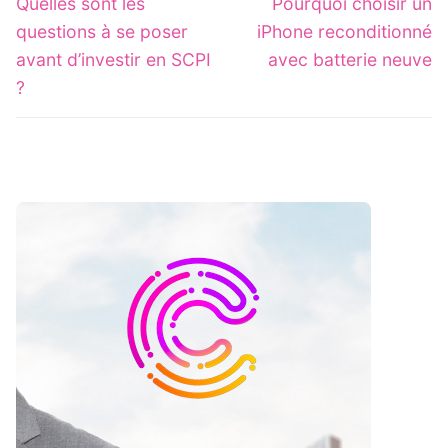
navigation
Previous
Next
Quelles sont les
Pourquoi choisir un
post:
post:
questions à se poser
iPhone reconditionné
avant d’investir en SCPI
avec batterie neuve
?