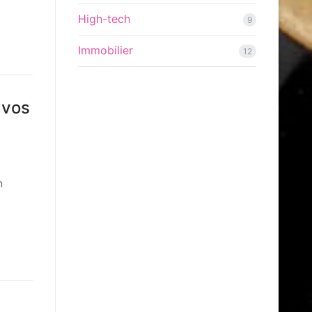
High-tech
9
Immobilier
12
 vos
n