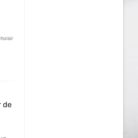
hoisir
s
r de
 un