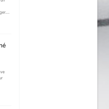
ager.…
nné
uve
ur