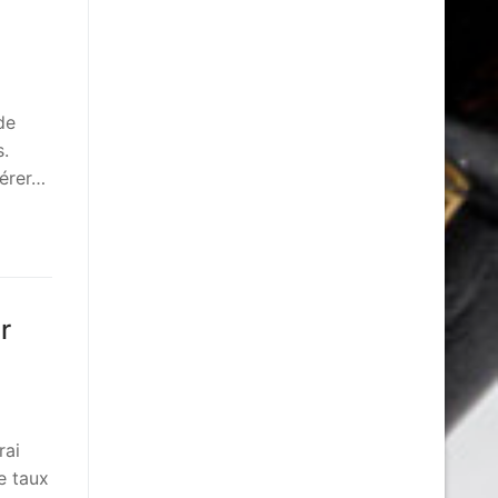
de
s.
pérer…
r
rai
e taux