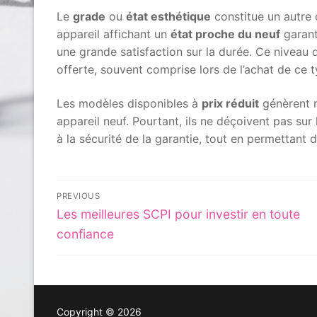
Le
grade
ou
état esthétique
constitue un autre c
appareil affichant un
état proche du neuf
garant
une grande satisfaction sur la durée. Ce niveau de
offerte, souvent comprise lors de l’achat de ce 
Les modèles disponibles à
prix réduit
génèrent 
appareil neuf. Pourtant, ils ne déçoivent pas sur l
à la sécurité de la garantie, tout en permettant 
Post
PREVIOUS
Previous
navigation
Les meilleures SCPI pour investir en toute
post:
confiance
Copyright © 2026