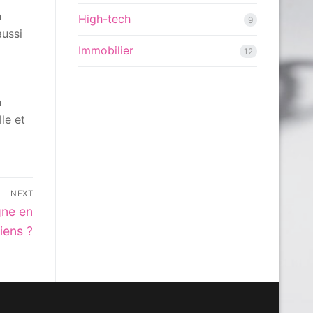
n
High-tech
9
aussi
Immobilier
12
n
le et
NEXT
gne en
iens ?