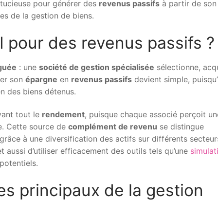
stucieuse pour générer des
revenus passifs
à partir de son
ues de la gestion de biens.
I pour des revenus passifs ?
guée
: une
société de gestion spécialisée
sélectionne, acq
mer son
épargne
en
revenus passifs
devient simple, puisqu’i
en des biens détenus.
vant tout le
rendement
, puisque chaque associé perçoit un
le. Cette source de
complément de revenu
se distingue
 grâce à une diversification des actifs sur différents secteur
aussi d’utiliser efficacement des outils tels qu’une
simulat
potentiels.
es principaux de la gestion