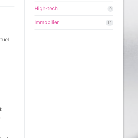
High-tech
9
Immobilier
12
tuel
t
n